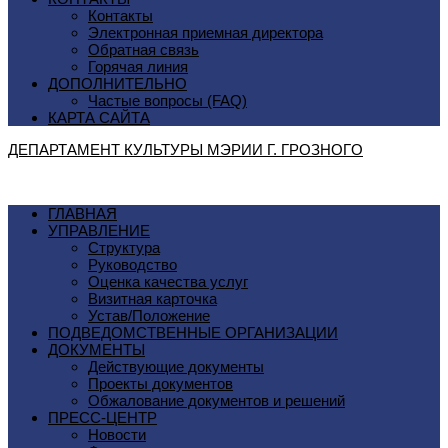
Контакты
Электронная приемная директора
Обратная связь
Горячая линия
ДОПОЛНИТЕЛЬНО
Частые вопросы (FAQ)
КАРТА САЙТА
ДЕПАРТАМЕНТ КУЛЬТУРЫ МЭРИИ Г. ГРОЗНОГO
ГЛАВНАЯ
УПРАВЛЕНИЕ
Структура
Руководство
Оценка качества услуг
Визитная карточка
Устав/Положение
ПОДВЕДОМСТВЕННЫЕ ОРГАНИЗАЦИИ
ДОКУМЕНТЫ
Действующие документы
Проекты документов
Обжалование документов и решений
ПРЕСС-ЦЕНТР
Новости