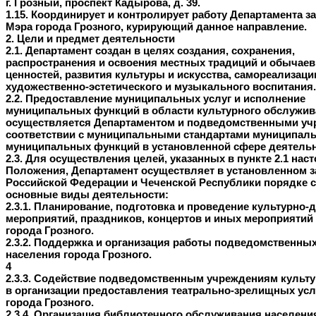
г. Грозный, проспект Кадырова, д. 39.
1.15. Координирует и контролирует работу Департамента з
Мэра города Грозного, курирующий данное направление.
2. Цели и предмет деятельности
2.1. Департамент создан в целях создания, сохранения,
распространения и освоения местных традиций и обычаев
ценностей, развития культуры и искусства, самореализаци
художественно-эстетического и музыкального воспитания.
2.2. Предоставление муниципальных услуг и исполнение
муниципальных функций в области культурного обслужив
осуществляется Департаментом и подведомственными уч
соответствии с муниципальными стандартами муниципаль
муниципальных функций в установленной сфере деятельн
2.3. Для осуществления целей, указанных в пункте 2.1 нас
Положения, Департамент осуществляет в установленном 
Российской Федерации и Чеченской Республики порядке
основные виды деятельности:
2.3.1. Планирование, подготовка и проведение культурно-
мероприятий, праздников, концертов и иных мероприятий
города Грозного.
2.3.2. Поддержка и организация работы подведомственн
населения города Грозного.
4
2.3.3. Содействие подведомственным учреждениям культ
в организации предоставления театрально-зрелищных ус
города Грозного.
2.3.4. Организация библиотечного обслуживания населени