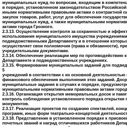
муниципальных нужд по вопросам, входящим в компетенц
в порядке, установленном законодательством Российской
иными нормативными правовыми актами о контрактной си
закупок товаров, работ, услуг для обеспечения государст
муниципальных нужд, а также муниципальными нормати
актами города Грозного.
2.3.13. Осуществление контроля за сохранностью и эффе
использования муниципального имущества учреждениями
подведомственными Департаменту и в отношении которы
осуществляет свои полномочия (права и обязанности), п
учредительными документами.
2.3.14. Обеспечение реализации мер по противодействию 
Департаменте и подведомственных учреждениях.
2.3.15. Формирование муниципальных заданий для подве
5
учреждений в соответствии с их основной деятельностью
финансового обеспечения выполнения этих заданий. Дос
муниципальные задания в случаях и порядке, предусмот
муниципальными нормативными правовыми актами города
2.3.16. Организация открытия мемориальных досок и памя
контроль соблюдения установленного порядка открытия 
монументов.
2.3.17. Реализация проектов по созданию спектаклей, кон
программ, иных форм театрально-концертной деятельност
2.3.18. Представление в установленном порядке к присво
почетных званий и наград отличившихся работников Депа