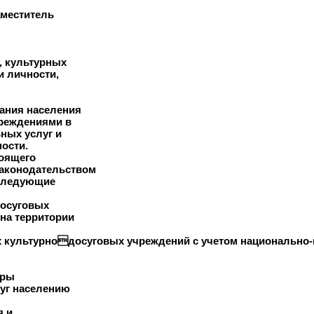
аместитель
, культурных
и личности,
ания населения
реждениями в
ных услуг и
ости.
тоящего
законодательством
 следующие
досуговых
 на территории
ых культурнодосуговых учреждений с учетом национально
уры
луг населению
я и