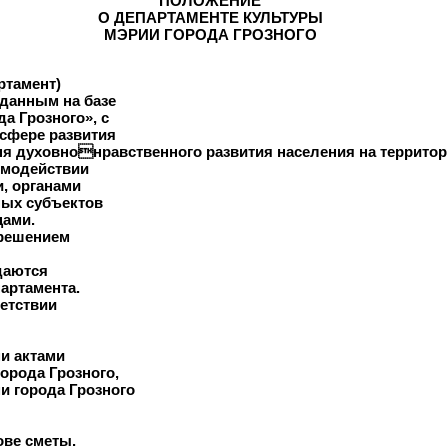
ПОЛОЖЕНИЕ
О ДЕПАРТАМЕНТЕ КУЛЬТУРЫ
МЭРИИ ГОРОДА ГРОЗНОГО
ртамент)
зданным на базе
а Грозного», с
сфере развития
я духовнонравственного развития населения на территори
имодействии
, органами
ных субъектов
цами.
 решением
даются
артамента.
ветствии
и актами
орода Грозного,
 города Грозного
ове сметы.