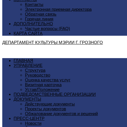
Контакты
Электронная приемная директора
Обратная связь
Горячая линия
ДОПОЛНИТЕЛЬНО
Частые вопросы (FAQ)
КАРТА САЙТА
ДЕПАРТАМЕНТ КУЛЬТУРЫ МЭРИИ Г. ГРОЗНОГO
ГЛАВНАЯ
УПРАВЛЕНИЕ
Структура
Руководство
Оценка качества услуг
Визитная карточка
Устав/Положение
ПОДВЕДОМСТВЕННЫЕ ОРГАНИЗАЦИИ
ДОКУМЕНТЫ
Действующие документы
Проекты документов
Обжалование документов и решений
ПРЕСС-ЦЕНТР
Новости