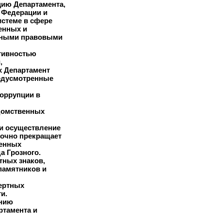
ию Департамента,
 Федерации и
стеме в сфере
венных и
вными правовыми
ктивностью
,
х Департамент
редусмотренные
коррупции в
домственных
 и осуществление
рочно прекращает
ренных
 Грозного.
тных знаков,
памятников и
цертных
и.
ению
ртамента и