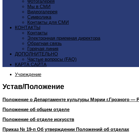
Фотогалерея
Мы в СМИ
Видеогалерея
Символика
Контакты для СМИ
КОНТАКТЫ
Контакты
Электронная приемная директора
Обратная связь
Горячая линия
ДОПОЛНИТЕЛЬНО
Частые вопросы (FAQ)
КАРТА САЙТА
Учреждение
Устав/Положение
Положение о Департаменте культуры Мэрии г.Грозного —
Положение об общем отделе
Положение об отделе искусств
Приказ № 19-п Об утверждении Положений об отделах