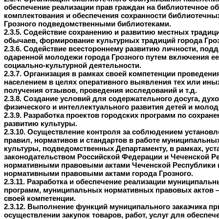
обеспечение реализации прав граждан на библиотечное о
комплектования и обеспечения сохранности библиотечны
Грозного подведомственными библиотеками.
2.3.5. Содействие сохранению и развитию местных традиц
обычаев, формирование культурных традиций города Гроз
2.3.6. Содействие всестороннему развитию личности, под
одаренной молодежи города Грозного путем включения е
социально-культурной деятельности.
2.3.7. Организация в рамках своей компетенции проведения
населением в целях оперативного выявления тех или иных
получения отзывов, проведения исследований и т.д.
2.3.8. Создание условий для содержательного досуга, духо
физического и интеллектуального развития детей и молод
2.3.9. Разработка проектов городских программ по сохран
развитию культуры.
2.3.10. Осуществление контроля за соблюдением установ
правил, нормативов и стандартов в работе муниципальны
культуры, подведомственных Департаменту, в рамках, ус
законодательством Российской Федерации и Чеченской Р
нормативными правовыми актами Чеченской Республики
нормативными правовыми актами города Грозного.
2.3.11. Разработка и обеспечение реализации муниципальн
программ, муниципальных нормативных правовых актов —
своей компетенции.
2.3.12. Выполнение функций муниципального заказчика пр
осуществлении закупок товаров, работ, услуг для обеспеч