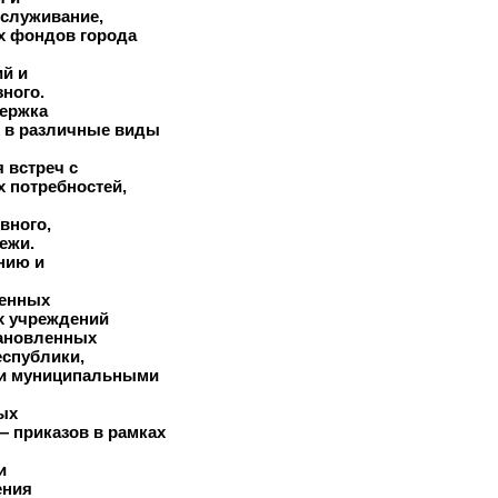
бслуживание,
х фондов города
ий и
ного.
держка
е в различные виды
 встреч с
 потребностей,
вного,
ежи.
ению и
ленных
х учреждений
тановленных
еспублики,
 и муниципальными
ых
 приказов в рамках
и
ения