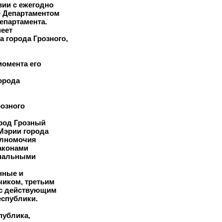
вии с ежегодно
е Департаментом
епартамента.
меет
а города Грозного,
момента его
орода
розного
ород Грозный
Мэрии города
олномочия
аконами
ипальными
нные и
чиком, третьим
 с действующим
еспублики.
публика,