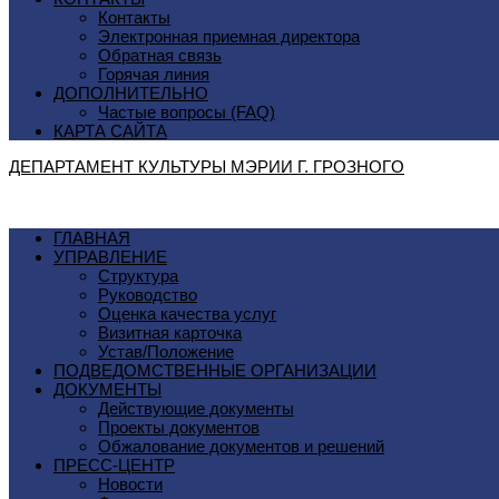
Контакты
Электронная приемная директора
Обратная связь
Горячая линия
ДОПОЛНИТЕЛЬНО
Частые вопросы (FAQ)
КАРТА САЙТА
ДЕПАРТАМЕНТ КУЛЬТУРЫ МЭРИИ Г. ГРОЗНОГO
ГЛАВНАЯ
УПРАВЛЕНИЕ
Структура
Руководство
Оценка качества услуг
Визитная карточка
Устав/Положение
ПОДВЕДОМСТВЕННЫЕ ОРГАНИЗАЦИИ
ДОКУМЕНТЫ
Действующие документы
Проекты документов
Обжалование документов и решений
ПРЕСС-ЦЕНТР
Новости