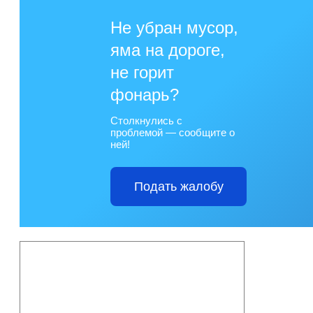
Не убран мусор,
яма на дороге,
не горит
фонарь?
Столкнулись с
проблемой — сообщите о
ней!
Подать жалобу