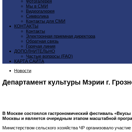
Фотогалерея
Мы в СМИ
Видеогалерея
Символика
Контакты для СМИ
КОНТАКТЫ
Контакты
Электронная приемная директора
Обратная связь
Горячая линия
ДОПОЛНИТЕЛЬНО
Частые вопросы (FAQ)
КАРТА САЙТА
Новости
Департамент культуры Мэрии г. Гроз
В Москве состоялся гастрономический фестиваль «Вкусы 
Москвы и является очередным этапом масштабной програ
Министерством сельского хозяйства ЧР организовало участие