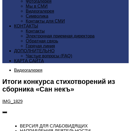
Фотогалерея
Мы в СМИ
Видеогалерея
Символика
Контакты для СМИ
КОНТАКТЫ
Контакты
Электронная приемная директора
Обратная связь
Горячая линия
ДОПОЛНИТЕЛЬНО
Частые вопросы (FAQ)
КАРТА САЙТА
Видеогалерея
Итоги конкурса стихотворений из
сборника «Сан некъ»
IMG_1829
ВЕРСИЯ ДЛЯ СЛАБОВИДЯЩИХ
НАПРАВЛЕНИЯ ДЕЯТЕЛЬНОСТИ