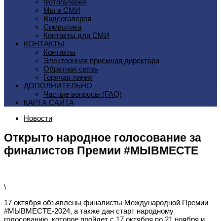
Фотогалерея
Мы в СМИ
Видеогалерея
Символика
Контакты для СМИ
КОНТАКТЫ
Контакты
Электронная приемная директора
Обратная связь
Горячая линия
ДОПОЛНИТЕЛЬНО
Частые вопросы (FAQ)
КАРТА САЙТА
Новости
Открыто народное голосование за
финалистов Премии #МЫВМЕСТЕ
\
17 октября объявлены финалисты Международной Премии
#МЫВМЕСТЕ-2024, а также дан старт народному
голосованию
, которое пройдет с 17 октября по 21 ноября и