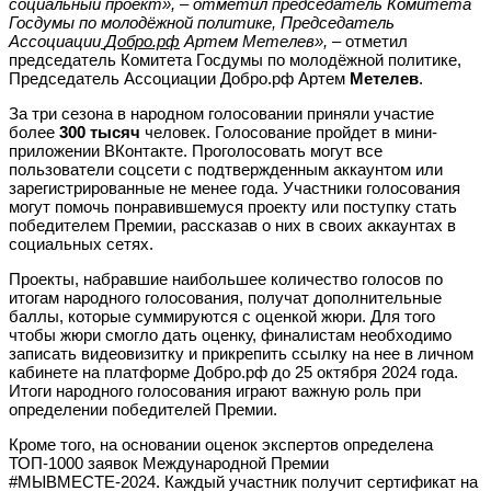
социальный проект», – отметил председатель Комитета
Госдумы по молодёжной политике, Председатель
Ассоциации
Добро.рф
Артем Метелев»,
– отметил
председатель Комитета Госдумы по молодёжной политике,
Председатель Ассоциации Добро.рф Артем
Метелев
.
За три сезона в народном голосовании приняли участие
более
300 тысяч
человек. Голосование пройдет в мини-
приложении ВКонтакте. Проголосовать могут все
пользователи соцсети с подтвержденным аккаунтом или
зарегистрированные не менее года. Участники голосования
могут помочь понравившемуся проекту или поступку стать
победителем Премии, рассказав о них в своих аккаунтах в
социальных сетях.
Проекты, набравшие наибольшее количество голосов по
итогам народного голосования, получат дополнительные
баллы, которые суммируются с оценкой жюри. Для того
чтобы жюри смогло дать оценку, финалистам необходимо
записать видеовизитку и прикрепить ссылку на нее в личном
кабинете на платформе Добро.рф до 25 октября 2024 года.
Итоги народного голосования играют важную роль при
определении победителей Премии.
Кроме того, на основании оценок экспертов определена
ТОП-1000 заявок Международной Премии
#МЫВМЕСТЕ-2024. Каждый участник получит сертификат на