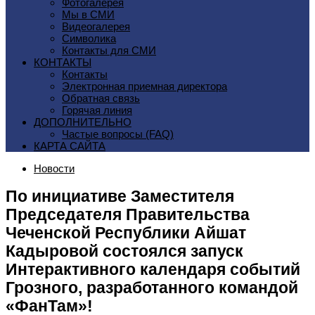
Фотогалерея
Мы в СМИ
Видеогалерея
Символика
Контакты для СМИ
КОНТАКТЫ
Контакты
Электронная приемная директора
Обратная связь
Горячая линия
ДОПОЛНИТЕЛЬНО
Частые вопросы (FAQ)
КАРТА САЙТА
Новости
По инициативе Заместителя
Председателя Правительства
Чеченской Республики Айшат
Кадыровой состоялся запуск
Интерактивного календаря событий
Грозного, разработанного командой
«ФанТам»!