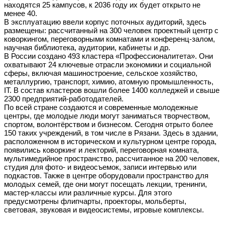
находятся 25 кампусов, к 2036 году их будет открыто не
менее 40.
В эксплуатацию ввели корпус поточных аудиторий, здесь
размещены: рассчитанный на 300 человек проектный центр с
коворкингом, переговорными комнатами и конференц-залом,
научная библиотека, аудитории, кабинеты и др.
В России создано 493 кластера «Профессионалитета». Они
охватывают 24 ключевые отрасли экономики и социальной
сферы, включая машиностроение, сельское хозяйство,
металлургию, транспорт, химию, атомную промышленность,
IT. В состав кластеров вошли более 1400 колледжей и свыше
2300 предприятий-работодателей.
По всей стране создаются и современные молодежные
центры, где молодые люди могут заниматься творчеством,
спортом, волонтёрством и бизнесом. Сегодня отрыто более
150 таких учреждений, в том числе в Рязани. Здесь в здании,
расположенном в историческом и культурном центре города,
появились коворкинг и лекторий, переговорная комната,
мультимедийное пространство, рассчитанное на 200 человек,
студия для фото- и видеосъемок, записи интервью или
подкастов. Также в центре оборудовали пространство для
молодых семей, где они могут посещать лекции, тренинги,
мастер-классы или различные курсы. Для этого
предусмотрены флипчарты, проекторы, мольберты,
световая, звуковая и видеосистемы, игровые комплексы.