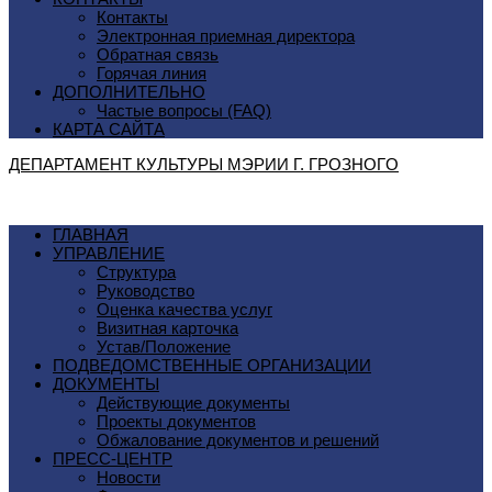
Контакты
Электронная приемная директора
Обратная связь
Горячая линия
ДОПОЛНИТЕЛЬНО
Частые вопросы (FAQ)
КАРТА САЙТА
ДЕПАРТАМЕНТ КУЛЬТУРЫ МЭРИИ Г. ГРОЗНОГO
ГЛАВНАЯ
УПРАВЛЕНИЕ
Структура
Руководство
Оценка качества услуг
Визитная карточка
Устав/Положение
ПОДВЕДОМСТВЕННЫЕ ОРГАНИЗАЦИИ
ДОКУМЕНТЫ
Действующие документы
Проекты документов
Обжалование документов и решений
ПРЕСС-ЦЕНТР
Новости