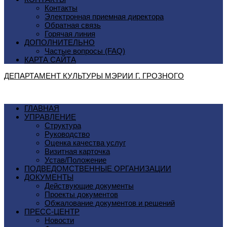
Контакты
Электронная приемная директора
Обратная связь
Горячая линия
ДОПОЛНИТЕЛЬНО
Частые вопросы (FAQ)
КАРТА САЙТА
ДЕПАРТАМЕНТ КУЛЬТУРЫ МЭРИИ Г. ГРОЗНОГO
ГЛАВНАЯ
УПРАВЛЕНИЕ
Структура
Руководство
Оценка качества услуг
Визитная карточка
Устав/Положение
ПОДВЕДОМСТВЕННЫЕ ОРГАНИЗАЦИИ
ДОКУМЕНТЫ
Действующие документы
Проекты документов
Обжалование документов и решений
ПРЕСС-ЦЕНТР
Новости