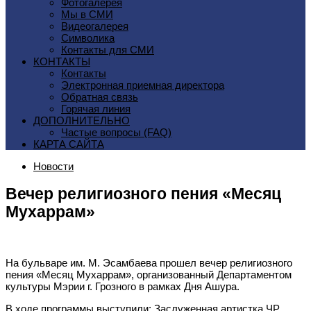
Фотогалерея
Мы в СМИ
Видеогалерея
Символика
Контакты для СМИ
КОНТАКТЫ
Контакты
Электронная приемная директора
Обратная связь
Горячая линия
ДОПОЛНИТЕЛЬНО
Частые вопросы (FAQ)
КАРТА САЙТА
Новости
Вечер религиозного пения «Месяц
Мухаррам»
На бульваре им. М. Эсамбаева прошел вечер религиозного
пения «Месяц Мухаррам», организованный Департаментом
культуры Мэрии г. Грозного в рамках Дня Ашура.
В ходе программы выступили: Заслуженная артистка ЧР