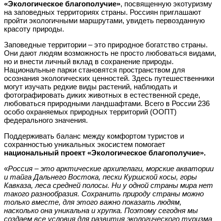
«Экологическое благополучие»
, посвященную экотуризму
на заповедных территориях страны. Россиян приглашают
пройти экологичными маршрутами, увидеть первозданную
красоту природы.
Заповедные территории – это природное богатство страны.
Они дают людям возможность не просто любоваться видами,
но и внести личный вклад в сохранение природы.
Национальные парки становятся пространством для
осознания экологических ценностей. Здесь путешественники
могут изучать редкие виды растений, наблюдать и
фотографировать диких животных в естественной среде,
любоваться природными ландшафтами. Всего в России 236
особо охраняемых природных территорий (ООПТ)
федерального значения.
Поддерживать баланс между комфортом туристов и
сохранностью уникальных экосистем помогает
национальный проект «Экологическое благополучие».
«
Россия – это арктические архипелаги, морские акватории
и тайга Дальнего Востока, пески Куршской косы, горы
Кавказа, леса средней полосы. Ни у одной страны мира нет
такого разнообразия. Сохранить природу страны можно
только вместе, для этого важно показать людям,
насколько она уникальна и хрупка. Поэтому сегодня мы
создаем все условия для развития экологического туризма