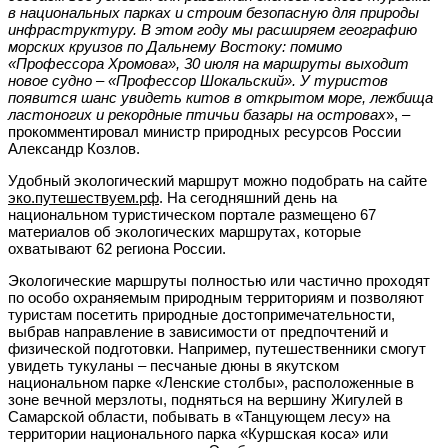
в национальных парках и строим безопасную для природы
инфраструктуру. В этом году мы расширяем географию
морских круизов по Дальнему Востоку: помимо
«Профессора Хромова», 30 июля на маршруты выходит
новое судно – «Профессор Шокальский». У туристов
появится шанс увидеть китов в открытом море, лежбища
ластоногих и рекордные птичьи базары на островах
», –
прокомментировал министр природных ресурсов России
Александр Козлов.
Удобный экологический маршрут можно подобрать на сайте
эко.путешествуем.рф
. На сегодняшний день на
национальном туристическом портале размещено 67
материалов об экологических маршрутах, которые
охватывают 62 региона России.
Экологические маршруты полностью или частично проходят
по особо охраняемым природным территориям и позволяют
туристам посетить природные достопримечательности,
выбрав направление в зависимости от предпочтений и
физической подготовки. Например, путешественники смогут
увидеть тукуланы – песчаные дюны в якутском
национальном парке «Ленские столбы», расположенные в
зоне вечной мерзлоты, подняться на вершину Жигулей в
Самарской области, побывать в «Танцующем лесу» на
территории национального парка «Куршская коса» или