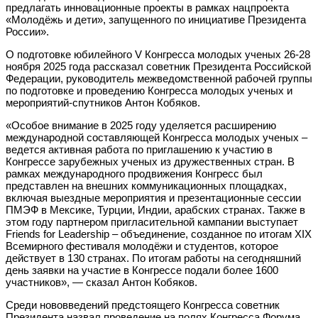
предлагать инновационные проекты в рамках нацпроекта
«Молодёжь и дети», запущенного по инициативе Президента
России».
О подготовке юбилейного V Конгресса молодых ученых 26-28
ноября 2025 года рассказал советник Президента Российской
Федерации, руководитель межведомственной рабочей группы
по подготовке и проведению Конгресса молодых ученых и
мероприятий-спутников Антон Кобяков.
«Особое внимание в 2025 году уделяется расширению
международной составляющей Конгресса молодых ученых –
ведется активная работа по приглашению к участию в
Конгрессе зарубежных ученых из дружественных стран. В
рамках международного продвижения Конгресс был
представлен на внешних коммуникационных площадках,
включая выездные мероприятия и презентационные сессии
ПМЭФ в Мексике, Турции, Индии, арабских странах. Также в
этом году партнером пригласительной кампании выступает
Friends for Leadership – объединение, созданное по итогам XIX
Всемирного фестиваля молодёжи и студентов, которое
действует в 130 странах. По итогам работы на сегодняшний
день заявки на участие в Конгрессе подали более 1600
участников», — сказал Антон Кобяков.
Среди нововведений предстоящего Конгресса советник
Президента назвал проведение на полях Конгресса Форума