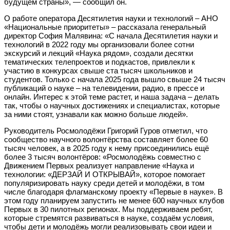
будущем страны», — сообщил он.
О работе оператора Десятилетия науки и технологий – АНО
«Национальные приоритеты» – рассказала генеральный
директор София Малявина: «С начала Десятилетия науки и
технологий в 2022 году мы организовали более сотни
экскурсий и лекций «Наука рядом», создали десятки
тематических телепроектов и подкастов, привлекли к
участию в конкурсах свыше ста тысяч школьников и
студентов. Только с начала 2025 года вышло свыше 24 тысяч
публикаций о науке – на телевидении, радио, в прессе и
онлайн. Интерес к этой теме растет, и наша задача – делать
так, чтобы о научных достижениях и специалистах, которые
за ними стоят, узнавали как можно больше людей».
Руководитель Росмолодёжи Григорий Гуров отметил, что
сообщество научного волонтёрства составляет более 60
тысяч человек, а в 2025 году к нему присоединились ещё
более 3 тысяч волонтёров: «Росмолодёжь совместно с
Движением Первых реализует направление «Наука и
технологии: «ДЕРЗАЙ И ОТКРЫВАЙ», которое помогает
популяризировать науку среди детей и молодёжи, в том
числе благодаря флагманскому проекту «Первые в науке». В
этом году планируем запустить не менее 600 научных клубов
Первых в 30 пилотных регионах. Мы поддерживаем ребят,
которые стремятся развиваться в науке, создаём условия,
чтобы дети и молодёжь могли реализовывать свои идеи и