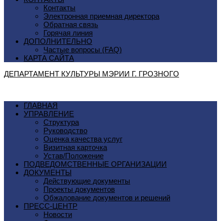
Контакты
Электронная приемная директора
Обратная связь
Горячая линия
ДОПОЛНИТЕЛЬНО
Частые вопросы (FAQ)
КАРТА САЙТА
ДЕПАРТАМЕНТ КУЛЬТУРЫ МЭРИИ Г. ГРОЗНОГO
ГЛАВНАЯ
УПРАВЛЕНИЕ
Структура
Руководство
Оценка качества услуг
Визитная карточка
Устав/Положение
ПОДВЕДОМСТВЕННЫЕ ОРГАНИЗАЦИИ
ДОКУМЕНТЫ
Действующие документы
Проекты документов
Обжалование документов и решений
ПРЕСС-ЦЕНТР
Новости