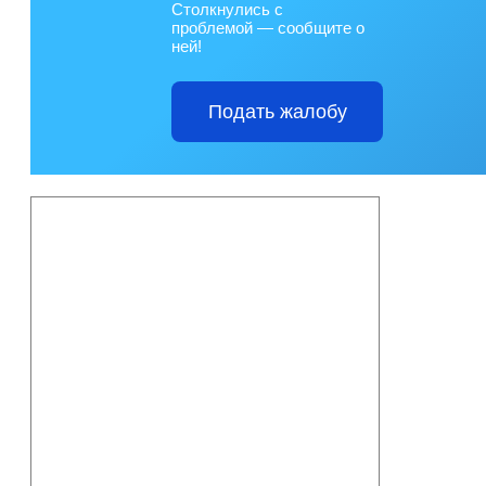
Столкнулись с
проблемой — сообщите о
ней!
Подать жалобу