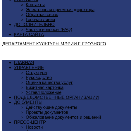
Контакты
Электронная приемная директора
Обратная связь
Горячая линия
ДОПОЛНИТЕЛЬНО
Частые вопросы (FAQ)
КАРТА САЙТА
ДЕПАРТАМЕНТ КУЛЬТУРЫ МЭРИИ Г. ГРОЗНОГO
ГЛАВНАЯ
УПРАВЛЕНИЕ
Структура
Руководство
Оценка качества услуг
Визитная карточка
Устав/Положение
ПОДВЕДОМСТВЕННЫЕ ОРГАНИЗАЦИИ
ДОКУМЕНТЫ
Действующие документы
Проекты документов
Обжалование документов и решений
ПРЕСС-ЦЕНТР
Новости