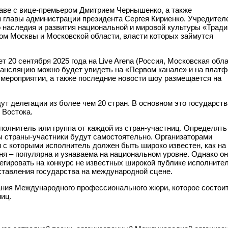
лаве с вице-премьером Дмитрием Чернышенко, а также
 главы администрации президента Сергея Кириенко. Учредител
о наследия и развития национальной и мировой культуры «Трад
том Москвы и Московской области, власти которых займутся
0 сентября 2025 года на Live Arena (Россия, Московская обла
Трансляцию можно будет увидеть на «Первом канале» и на плат
 мероприятии, а также последние новости шоу размещается на
т делегации из более чем 20 стран. В основном это государств
 Востока.
олнитель или группа от каждой из стран-участниц. Определять
ы страны-участники будут самостоятельно. Организаторами
 с которыми исполнитель должен быть широко известен, как на
ня – популярна и узнаваема на национальном уровне. Однако он
легировать на конкурс не известных широкой публике исполнител
ставления государства на международной сцене.
ния Международного профессионального жюри, которое состоит
ниц.