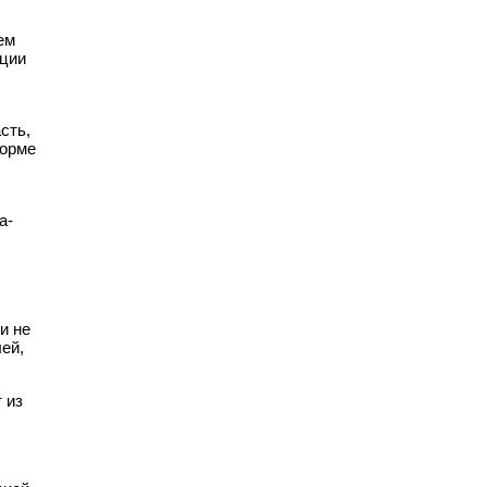
ем
иции
сть,
форме
а-
и не
ей,
 из