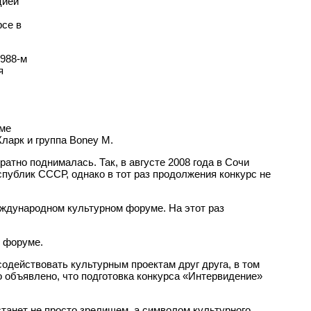
цией
рсе в
1988-м
я
оме
Кларк и группа Boney M.
тно поднималась. Так, в августе 2008 года в Сочи
публик СССР, однако в тот раз продолжения конкурс не
еждународном культурном форуме. На этот раз
м форуме.
одействовать культурным проектам друг друга, в том
 объявлено, что подготовка конкурса «Интервидение»
 станет не просто зрелищем, а символом культурного