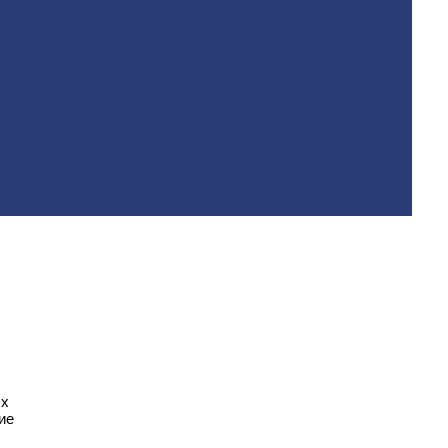
ых
ие