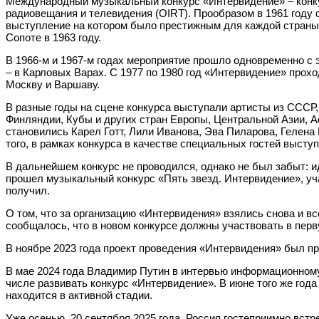
Международный музыкальный конкурс «Интервидение» – конку
радиовещания и телевидения (OIRT). Прообразом в 1961 году
выступление на котором было престижным для каждой страны 
Сопоте в 1963 году.
В 1966-м и 1967-м годах мероприятие прошло одновременно с 
– в Карловых Варах. С 1977 по 1980 год «Интервидение» проход
Москву и Варшаву.
В разные годы на сцене конкурса выступали артисты из СССР,
Финляндии, Кубы и других стран Европы, Центральной Азии, 
становились Карел Готт, Лили Иванова, Эва Пиларова, Гелена
того, в рамках конкурса в качестве специальных гостей высту
В дальнейшем конкурс не проводился, однако не был забыт: и
прошел музыкальный конкурс «Пять звезд. Интервидение», уча
получил.
О том, что за организацию «Интервидения» взялись снова и в
сообщалось, что в новом конкурсе должны участвовать в пер
В ноябре 2023 года проект проведения «Интервидения» был 
В мае 2024 года Владимир Путин в интервью информационному
числе развивать конкурс «Интервидение». В июне того же го
находится в активной стадии.
Уже осенью, 20 сентября 2025 года, Россия гостеприимно встр