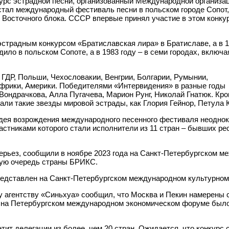
рс эстрадной песни, организованный Международной организа
 стал международный фестиваль песни в польском городе Сопот,
Восточного блока. СССР впервые принял участие в этом конку
эстрадным конкурсом «Братиславская лира» в Братиславе, а в 
ило в польском Сопоте, а в 1983 году – в семи городах, включа
 ГДР, Польши, Чехословакии, Венгрии, Болгарии, Румынии,
Африки, Америки. Победителями «Интервидения» в разные годы
 Вондрачкова, Алла Пугачева, Марион Рунг, Николай Гнатюк. Кр
пали такие звезды мировой эстрады, как Глория Гейнор, Петула 
дея возрождения международного песенного фестиваля неоднокра
стниками которого стали исполнители из 11 стран – бывших рес
серьез, сообщили в ноябре 2023 года на Санкт-Петербургском м
вую очередь страны БРИКС.
представлен на Санкт-Петербургском международном культурно
 агентству «Синьхуа» сообщил, что Москва и Пекин намерены с
да на Петербургском международном экономическом форуме было
етит делегации из более, чем 20 стран. Ожидается, что конкурс