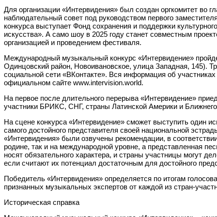
Для организации «Интервидения» был создан оргкомитет во г
наблюдательный совет под руководством первого заместителя
конкурса выступает Фонд сохранения и поддержки культурног
искусства». А само шоу в 2025 году станет совместным проек
организацией и проведением фестиваля.
Международный музыкальный конкурс «Интервидение» пройдет 2
Одинцовский район, Новоивановское, улица Западная, 145). 
социальной сети «ВКонтакте». Вся информация об участниках
официальном сайте www.intervision.world.
На первое после длительного перерыва «Интервидение» приеду
участники БРИКС, СНГ, страны Латинской Америки и Ближнего
На сцене конкурса «Интервидение» сможет выступить один исп
самого достойного представителя своей национальной эстрад
«Интервидения» были озвучены рекомендации, в соответствии
родине, так и на международной уровне, а представленная пес
носят обязательного характера, и страны участницы могут де
если считают их потенциал достаточным для достойного пред
Победитель «Интервидения» определяется по итогам голосова
признанных музыкальных экспертов от каждой из стран-участ
Историческая справка