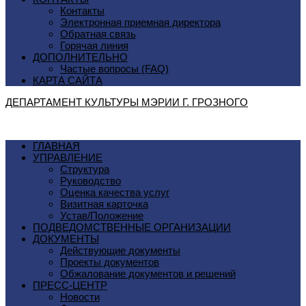
Контакты
Электронная приемная директора
Обратная связь
Горячая линия
ДОПОЛНИТЕЛЬНО
Частые вопросы (FAQ)
КАРТА САЙТА
ДЕПАРТАМЕНТ КУЛЬТУРЫ МЭРИИ Г. ГРОЗНОГO
ГЛАВНАЯ
УПРАВЛЕНИЕ
Структура
Руководство
Оценка качества услуг
Визитная карточка
Устав/Положение
ПОДВЕДОМСТВЕННЫЕ ОРГАНИЗАЦИИ
ДОКУМЕНТЫ
Действующие документы
Проекты документов
Обжалование документов и решений
ПРЕСС-ЦЕНТР
Новости