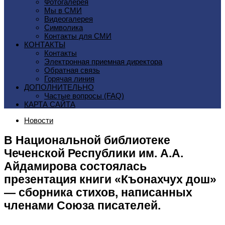
Фотогалерея
Мы в СМИ
Видеогалерея
Символика
Контакты для СМИ
КОНТАКТЫ
Контакты
Электронная приемная директора
Обратная связь
Горячая линия
ДОПОЛНИТЕЛЬНО
Частые вопросы (FAQ)
КАРТА САЙТА
Новости
В Национальной библиотеке
Чеченской Республики им. А.А.
Айдамирова состоялась
презентация книги «Къонахчух дош»
— сборника стихов, написанных
членами Союза писателей.